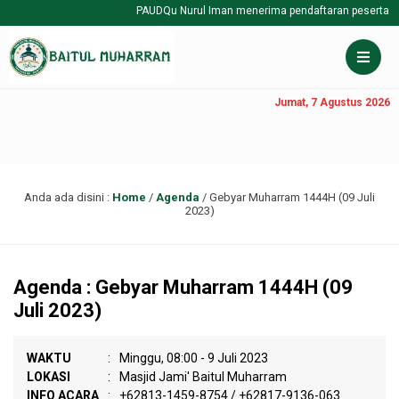
PAUDQu Nurul Iman menerima pendaftaran peserta didik
Jumat, 7 Agustus 2026
Anda ada disini :
Home
/
Agenda
/
Gebyar Muharram 1444H (09 Juli
2023)
Agenda : Gebyar Muharram 1444H (09
Juli 2023)
WAKTU
:
Minggu, 08:00 - 9 Juli 2023
LOKASI
:
Masjid Jami' Baitul Muharram
INFO ACARA
:
+62813-1459-8754 / +62817-9136-063