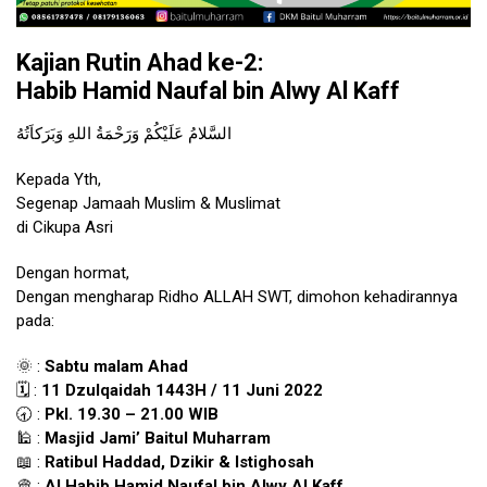
Kajian Rutin Ahad ke-2:
Habib Hamid Naufal bin Alwy Al Kaff
السَّلامُ عَلَيْكُمْ وَرَحْمَةُ اللهِ وَبَرَكاَتُهُ
Kepada Yth,
Segenap Jamaah Muslim & Muslimat
di Cikupa Asri
Dengan hormat,
Dengan mengharap Ridho ALLAH SWT, dimohon kehadirannya
pada:
🌞 :
Sabtu malam Ahad
🗓️ :
11 Dzulqaidah 1443H / 11 Juni 2022
🕣 :
Pkl. 19.30 – 21.00 WIB
🕌 :
Masjid Jami’ Baitul Muharram
📖 :
Ratibul Haddad, Dzikir & Istighosah
👳 :
Al Habib Hamid Naufal bin Alwy Al Kaff