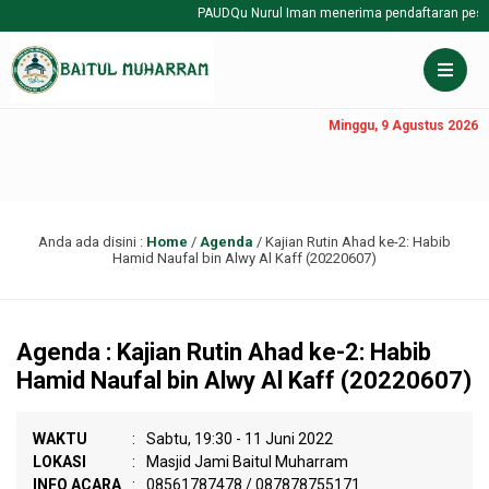
PAUDQu Nurul Iman menerima pendaftaran peserta 
Minggu, 9 Agustus 2026
Anda ada disini :
Home
/
Agenda
/
Kajian Rutin Ahad ke-2: Habib
Hamid Naufal bin Alwy Al Kaff (20220607)
Agenda : Kajian Rutin Ahad ke-2: Habib
Hamid Naufal bin Alwy Al Kaff (20220607)
WAKTU
:
Sabtu, 19:30 - 11 Juni 2022
LOKASI
:
Masjid Jami Baitul Muharram
INFO ACARA
:
08561787478 / 087878755171