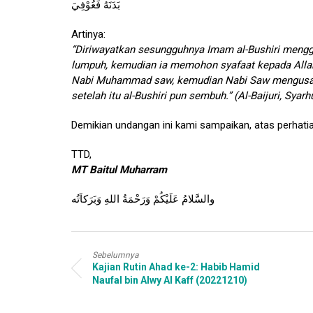
بَدَنَهُ فَعُوْفِيَ
Artinya:
“Diriwayatkan sesungguhnya Imam al-Bushiri menggu
lumpuh, kemudian ia memohon syafaat kepada Allah 
Nabi Muhammad saw, kemudian Nabi Saw mengusap b
setelah itu al-Bushiri pun sembuh.” (Al-Baijuri, Syar
Demikian undangan ini kami sampaikan, atas perhati
TTD,
MT Baitul Muharram
والسَّلامُ عَلَيْكُمْ وَرَحْمَةُ اللهِ وَبَرَكاَتُه
Sebelumnya
Kajian Rutin Ahad ke-2: Habib Hamid
Naufal bin Alwy Al Kaff (20221210)