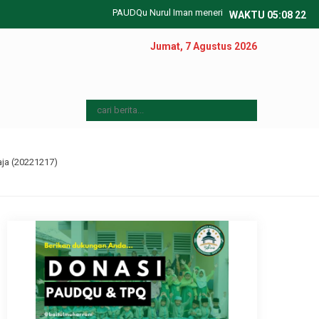
PAUDQu Nurul Iman menerima pendaftaran peserta didi
WAKTU
05
:
08
23
Jumat, 7 Agustus 2026
aja (20221217)