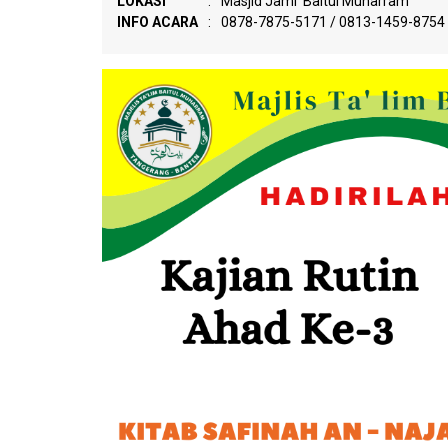
LOKASI
:
Masjid Jami' Baitul Muharram
INFO ACARA
:
0878-7875-5171 / 0813-1459-8754