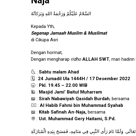
Naja
السَّلامُ عَلَيْكُمْ وَرَحْمَةُ اللهِ وَبَرَكاَتُهُ
Kepada Yth,
Segenap Jamaah Muslim & Muslimat
di Cikupa Asri
Dengan hormat,
Dengan mengharap
ridho
ALLAH SWT
, mari hadirin
🌜 :
Sabtu malam Ahad
🗓️ :
24 Jumadil Ula 1444H / 17 Desember 2022
🕣 :
Pkl. 19.45 – 22.00 WIB
🕌 :
Masjid Jami’ Baitul Muharram
📖 :
Sirah Nabawiyah Qasidah Burdah
, bersama
👳‍♂️ :
Al Habib Fahmi bin Muhammad Syahab
📖 :
Kitab Safinah An-Naja,
bersama
👳 :
Ust. Muhammad Gery Haitami, S.Pd.
 تَعَالَى. وَلَمَّا نَامَ رَأَى النَّبِي فِي مَنَامِهِ، فَمَسَحَ بِيَدِهِ الْمُبَارَكَةِ