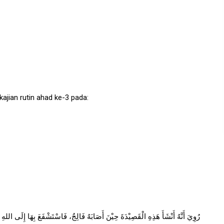
 kajian rutin ahad ke-3 pada:
رُوِيَ أَنَّهُ أَنْشَأَ هَذِهِ الْقَصِيْدَةَ حِيْنَ أَصَابَهُ فَالِجٌ، فَاسْتَشْفَعَ بِهَا إِلَى اللهِ