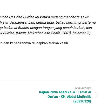
bah Qasidah Burdah ini ketika sedang menderita sakit
swt dengannya. Lalu ketika tidur, beliau bermimpi bertemu
adan al-Bushiri dengan tangan yang penuh berkah, dan
hul Burdah, [Mesir, Maktabah ash-Shafa: 2001], halaman 3).
an dan kehadirannya diucapkan terima kasih.
Sesudahnya
Kajian Rutin Ahad ke-4 - Tafsir Al
Qur'an - KH. Abdul Mutholib
(20230128)