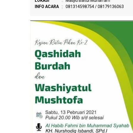
LOKASI
:
Masjid Baitul Muharram
INFO ACARA
:
081314598754 / 08179136063