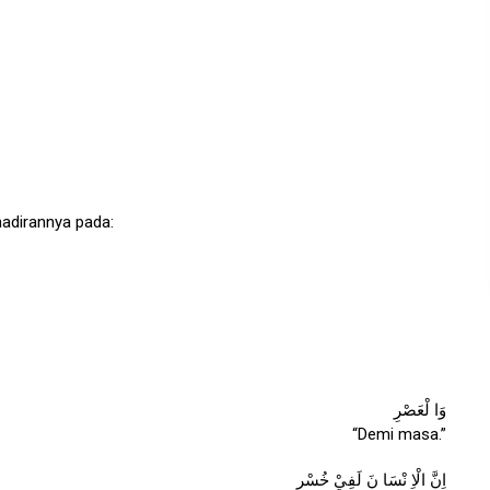
hadirannya pada:
2
وَا لْعَصْرِ
“Demi masa.”
اِنَّ الْاِ نْسَا نَ لَفِيْ خُسْرٍ