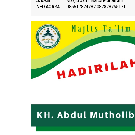
LOKASI
:
Masjid Jami' Baitul Muharram
INFO ACARA
:
08561787478 / 087878755171