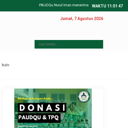
PAUDQu Nurul Iman menerima pendaftaran peserta didik ba
WAKTU
11
:
01
47
Jumat, 7 Agustus 2026
l ‘Ashr