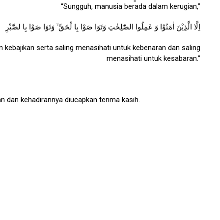
“Sungguh, manusia berada dalam kerugian,”
اِلَّا الَّذِيْنَ اٰمَنُوْا وَ عَمِلُوا الصّٰلِحٰتِ وَتَوَا صَوْا بِا لْحَقِّ ۙ وَتَوَا صَوْا بِا لصَّبْرِ
 kebajikan serta saling menasihati untuk kebenaran dan saling
menasihati untuk kesabaran.”
an dan kehadirannya diucapkan terima kasih.