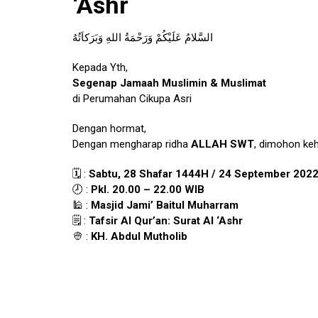
‘Ashr
السَّلامُ عَلَيْكُمْ وَرَحْمَةُ اللهِ وَبَرَكاَتُهُ
Kepada Yth,
Segenap Jamaah Muslimin & Muslimat
di Perumahan Cikupa Asri
Dengan hormat,
Dengan mengharap ridha
ALLAH SWT
, dimohon ke
🗓️ :
Sabtu, 28 Shafar 1444H / 24 September 202
🕗 :
Pkl. 20.00 – 22.00 WIB
🕌 :
Masjid Jami’ Baitul Muharram
🗒️ :
Tafsir Al Qur’an: Surat Al ‘Ashr
👳‍ :
KH. Abdul Mutholib