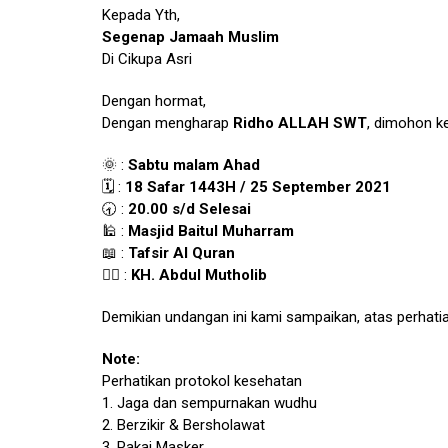
Kepada Yth,
Segenap Jamaah Muslim
Di Cikupa Asri
Dengan hormat,
Dengan mengharap
Ridho ALLAH SWT
, dimohon k
🌞 :
Sabtu malam Ahad
🗓️ :
18 Safar 1443H / 25 September 2021
🕣 :
20.00 s/d Selesai
🕌 :
Masjid Baitul Muharram
📖 :
Tafsir Al Quran
👳‍♀️ :
KH. Abdul Mutholib
Demikian undangan ini kami sampaikan, atas perhati
Note:
Perhatikan protokol kesehatan
1. Jaga dan sempurnakan wudhu
2. Berzikir & Bersholawat
3. Pakai Masker