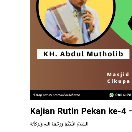
Kajian Rutin Pekan ke-4 –
السَّلامُ عَلَيْكُمْ وَرَحْمَةُ اللهِ وَبَرَكاَتُهُ