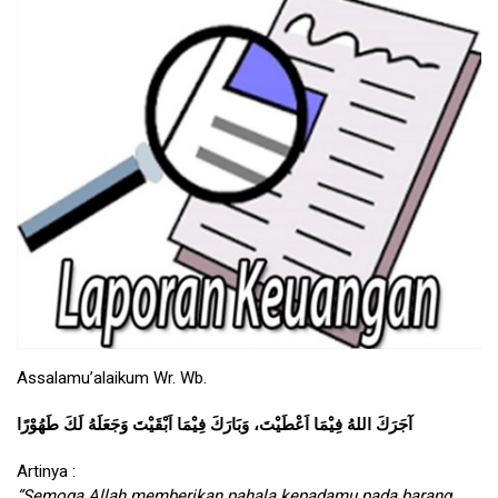
Assalamu’alaikum Wr. Wb.
آجَرَكَ اللهُ فِيْمَا اَعْطَيْتَ، وَبَارَكَ فِيْمَا اَبْقَيْتَ وَجَعَلَهُ لَكَ طَهُوْرًا
Artinya :
“Semoga Allah memberikan pahala kepadamu pada barang