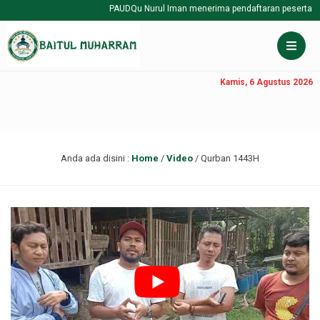
PAUDQu Nurul Iman menerima pendaftaran peserta didi
Kamis, 6 Agustus 2026
Anda ada disini :
Home
/
Video
/
Qurban 1443H