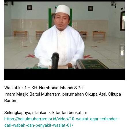
Wasiat ke-1 – KH. Nurshodiq Isbandi S.Pdi
Imam Masjid Baitul Muharram, perumahan Cikupa Asri, Cikupa –
Banten
Selengkapnya, silahkan klik tautan berikut ini:
https://baitulmuharram.or.id/video/10-wasiat-agar-terhindar-
dari-wabah-dan-penyakit-wasiat-01/