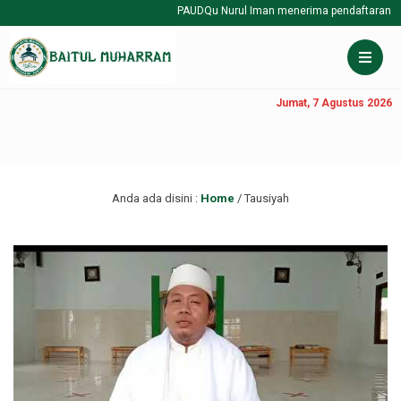
PAUDQu Nurul Iman menerima pendaftaran pesert
Jumat, 7 Agustus 2026
Anda ada disini :
Home
/
Tausiyah